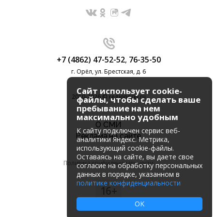
+7 (4862) 47-52-52
,
76-35-50
г. Орёл, ул. Брестская, д. 6
Сайт использует cookie-
2010-2026 © regionorel.ru
файлы, чтобы сделать ваше
пребывание на нем
максимально удобным
О СМИ
К cайту подключен сервис веб-
Реклама на сайте
аналитики Яндекс. Метрика,
использующий cookie-файлы.
Оставаясь на сайте, вы даете свое
Политика конфиденциальности
согласие на обработку персональных
данных в порядке, указанном в
политике конфиденциальности
16+
OK