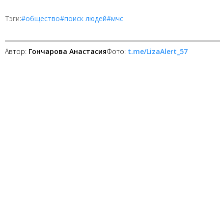
Тэги:
#общество
#поиск людей
#мчс
Автор:
Гончарова Анастасия
Фото:
t.me/LizaAlert_57