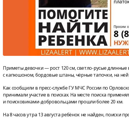
Приметы девочки — рост 120 см, светло-русые длинные в
с капюшоном, бордовые штаны, чёрные тапочки, на ней 
Как сообщили в пресс-службе ГУ МЧС России по Орловск
принимали участие в поисках. На месте поиска применя
и поисковиками-добровольцами прошли более 20 км.
На 8 часов утра 13 августа ребёнок не найден, поиски п