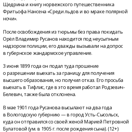
Щедрина и книгу норвежского путешественника
Фритьофа Нансена «Среди льдов и во мраке полярной
ночи».
После освобождения из тюрьмы без права покидать
Орёл Владимир Русанов находится под неусыпным
надзором полиции, его дважды вызывали на допрос
в губернское жандармское управление.
3 июня 1899 года он подал туда прошение
о разрешении выехать за границу для получения
высшего образования, но получил отказ. Его просьба
выехать в Тифлис, где в это время работал Родзевич-
Белевич, также была отклонена.
В мае 1901 года Русанова высылают на два года
в Вологодскую губернию — в город Усть-Сысольск,
куда он отправился со своей женой Марией Петровной
Булатовой (ум. в 1905 г. после рождения сына). (12+)