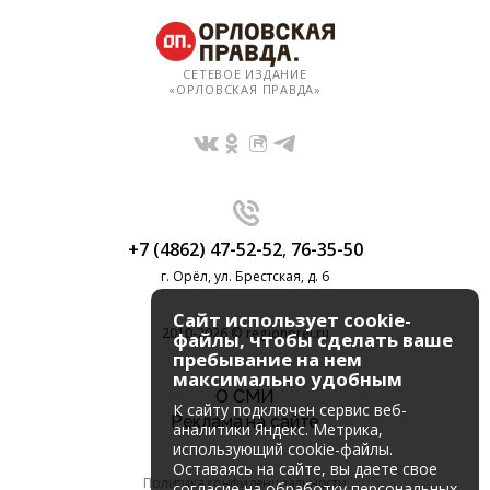
СЕТЕВОЕ ИЗДАНИЕ
«ОРЛОВСКАЯ ПРАВДА»
+7 (4862) 47-52-52
,
76-35-50
г. Орёл, ул. Брестская, д. 6
Сайт использует cookie-
2010-2026 © regionorel.ru
файлы, чтобы сделать ваше
пребывание на нем
максимально удобным
О СМИ
К cайту подключен сервис веб-
Реклама на сайте
аналитики Яндекс. Метрика,
использующий cookie-файлы.
Оставаясь на сайте, вы даете свое
Политика конфиденциальности
согласие на обработку персональных