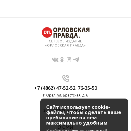
СЕТЕВОЕ ИЗДАНИЕ
«ОРЛОВСКАЯ ПРАВДА»
+7 (4862) 47-52-52
,
76-35-50
г. Орёл, ул. Брестская, д. 6
Сайт использует cookie-
2010-2026 © regionorel.ru
файлы, чтобы сделать ваше
пребывание на нем
максимально удобным
О СМИ
К cайту подключен сервис веб-