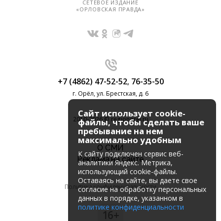
СЕТЕВОЕ ИЗДАНИЕ
«ОРЛОВСКАЯ ПРАВДА»
+7 (4862) 47-52-52
,
76-35-50
г. Орёл, ул. Брестская, д. 6
Сайт использует cookie-
2010-2026 © regionorel.ru
файлы, чтобы сделать ваше
пребывание на нем
максимально удобным
О СМИ
К cайту подключен сервис веб-
Реклама на сайте
аналитики Яндекс. Метрика,
использующий cookie-файлы.
Оставаясь на сайте, вы даете свое
Политика конфиденциальности
согласие на обработку персональных
данных в порядке, указанном в
политике конфиденциальности
16+