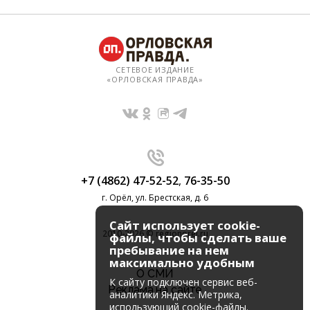
СЕТЕВОЕ ИЗДАНИЕ
«ОРЛОВСКАЯ ПРАВДА»
+7 (4862) 47-52-52
,
76-35-50
г. Орёл, ул. Брестская, д. 6
Сайт использует cookie-
2010-2026 © regionorel.ru
файлы, чтобы сделать ваше
пребывание на нем
максимально удобным
О СМИ
К cайту подключен сервис веб-
Реклама на сайте
аналитики Яндекс. Метрика,
использующий cookie-файлы.