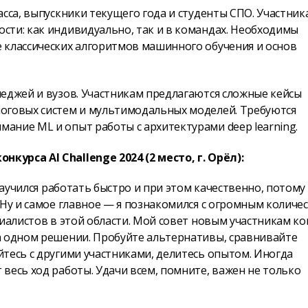
асса, выпускники текущего года и студенты СПО. Участник
сти: как индивидуально, так и в командах. Необходимы
 классических алгоритмов машинного обучения и основ
леджей и вузов. Участникам предлагаются сложные кейсы
логовых систем и мультимодальных моделей. Требуются
ание ML и опыт работы с архитектурами deep learning.
урса AI Challenge 2024 (2 место, г. Орёл):
Научился работать быстро и при этом качественно, потому
 Ну и самое главное — я познакомился с огромным количе
иалистов в этой области. Мой совет новым участникам ко
а одном решении. Пробуйте альтернативы, сравнивайте
тесь с другими участниками, делитесь опытом. Иногда
весь ход работы. Удачи всем, помните, важен не только