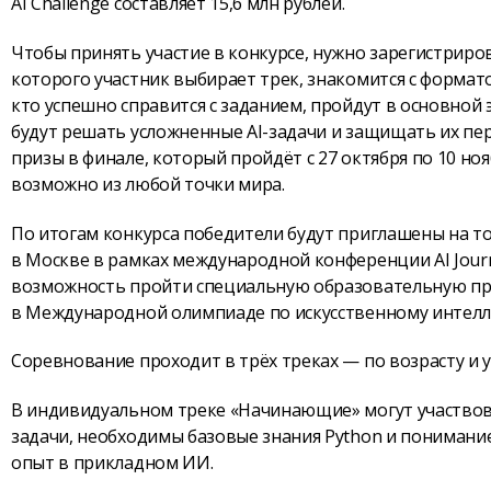
AI Challenge составляет 15,6 млн рублей.
Чтобы принять участие в конкурсе, нужно зарегистриро
которого участник выбирает трек, знакомится с формато
кто успешно справится с заданием, пройдут в основной 
будут решать усложненные AI-задачи и защищать их пер
призы в финале, который пройдёт с 27 октября по 10 но
возможно из любой точки мира.
По итогам конкурса победители будут приглашены на 
в Москве в рамках международной конференции AI Jour
возможность пройти специальную образовательную про
в Международной олимпиаде по искусственному интеллект
Соревнование проходит в трёх треках — по возрасту и 
В индивидуальном треке «Начинающие» могут участвов
задачи, необходимы базовые знания Python и понимани
опыт в прикладном ИИ.