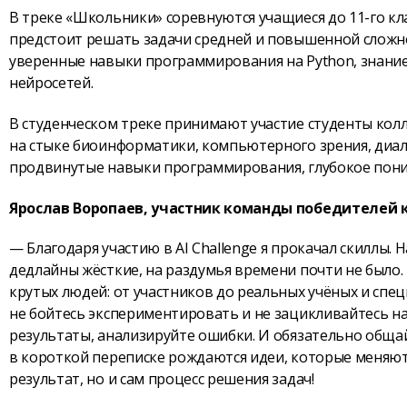
В треке «Школьники» соревнуются учащиеся до 11-го кл
предстоит решать задачи средней и повышенной сложно
уверенные навыки программирования на Python, знание
нейросетей.
В студенческом треке принимают участие студенты кол
на стыке биоинформатики, компьютерного зрения, диа
продвинутые навыки программирования, глубокое поним
Ярослав Воропаев, участник команды победителей конк
— Благодаря участию в AI Challenge я прокачал скиллы. 
дедлайны жёсткие, на раздумья времени почти не было.
крутых людей: от участников до реальных учёных и спец
не бойтесь экспериментировать и не зацикливайтесь н
результаты, анализируйте ошибки. И обязательно общай
в короткой переписке рождаются идеи, которые меняют 
результат, но и сам процесс решения задач!