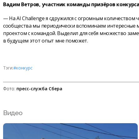
Вадим Ветров, участник команды призёров конкурса AI
— На AI Challenge я сдружился с огромным количеством 
сообщества мы периодически вспоминаем интересные мо
проектом с командой. Выделил для себя множество заме
в будущем этот опыт мне поможет.
Тэги:
#конкурс
Фото:
пресс-служба Сбера
Видео