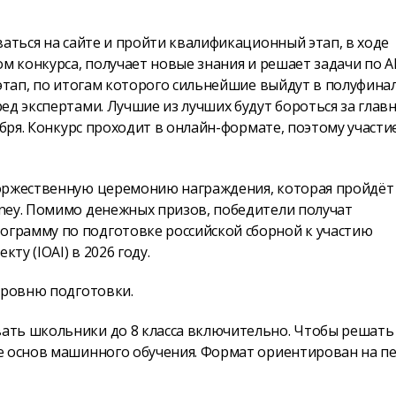
ваться на сайте и пройти квалификационный этап, в ходе
м конкурса, получает новые знания и решает задачи по AI.
этап, по итогам которого сильнейшие выйдут в полуфинал
ед экспертами. Лучшие из лучших будут бороться за глав
ября. Конкурс проходит в онлайн-формате, поэтому участи
торжественную церемонию награждения, которая пройдёт
ney. Помимо денежных призов, победители получат
грамму по подготовке российской сборной к участию
у (IOAI) в 2026 году.
уровню подготовки.
ать школьники до 8 класса включительно. Чтобы решать
е основ машинного обучения. Формат ориентирован на п