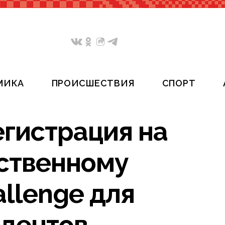
МИКА
ПРОИСШЕСТВИЯ
СПОРТ
гистрация на
сственному
allenge для
удентов