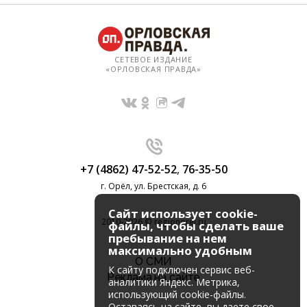
СЕТЕВОЕ ИЗДАНИЕ
«ОРЛОВСКАЯ ПРАВДА»
+7 (4862) 47-52-52
,
76-35-50
г. Орёл, ул. Брестская, д. 6
Сайт использует cookie-
2010-2026 © regionorel.ru
файлы, чтобы сделать ваше
пребывание на нем
максимально удобным
О СМИ
К cайту подключен сервис веб-
Реклама на сайте
аналитики Яндекс. Метрика,
использующий cookie-файлы.
Оставаясь на сайте, вы даете свое