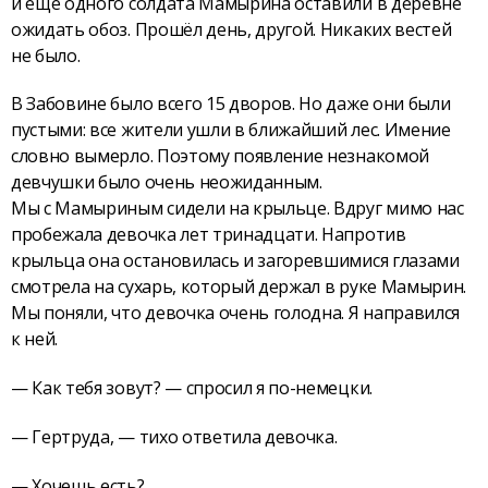
и ещё одного солдата Мамырина оставили в деревне
ожидать обоз. Прошёл день, другой. Никаких вестей
не было.
В Забовине было всего 15 дворов. Но даже они были
пустыми: все жители ушли в ближайший лес. Имение
словно вымерло. Поэтому появление незнакомой
девчушки было очень неожиданным.
Мы с Мамыриным сидели на крыльце. Вдруг мимо нас
пробежала девочка лет тринадцати. Напротив
крыльца она остановилась и загоревшимися глазами
смотрела на сухарь, который держал в руке Мамырин.
Мы поняли, что девочка очень голодна. Я направился
к ней.
— Как тебя зовут? — спросил я по-немецки.
— Гертруда, — тихо ответила девочка.
— Хочешь есть?