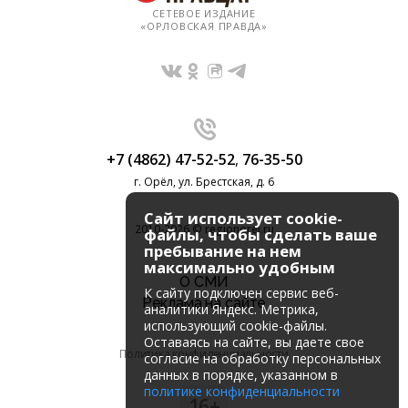
СЕТЕВОЕ ИЗДАНИЕ
«ОРЛОВСКАЯ ПРАВДА»
+7 (4862) 47-52-52
,
76-35-50
г. Орёл, ул. Брестская, д. 6
Сайт использует cookie-
2010-2026 © regionorel.ru
файлы, чтобы сделать ваше
пребывание на нем
максимально удобным
О СМИ
К cайту подключен сервис веб-
Реклама на сайте
аналитики Яндекс. Метрика,
использующий cookie-файлы.
Оставаясь на сайте, вы даете свое
Политика конфиденциальности
согласие на обработку персональных
данных в порядке, указанном в
политике конфиденциальности
16+