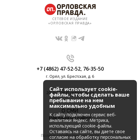
СЕТЕВОЕ ИЗДАНИЕ
«ОРЛОВСКАЯ ПРАВДА»
+7 (4862) 47-52-52
,
76-35-50
г. Орёл, ул. Брестская, д. 6
Сайт использует cookie-
2010-2026 © regionorel.ru
файлы, чтобы сделать ваше
пребывание на нем
максимально удобным
О СМИ
К cайту подключен сервис веб-
Реклама на сайте
аналитики Яндекс. Метрика,
использующий cookie-файлы.
Оставаясь на сайте, вы даете свое
Политика конфиденциальности
согласие на обработку персональных