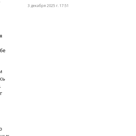
—
3 декабря 2025 г. 17:51
я
ебе
и
сь
.
г
ю
ьных