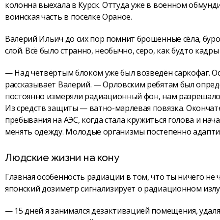
колонна выехала в Курск. Оттуда уже в военном обмунд
воинская часть в посёлке Ораное.
Валерий Ильич до сих пор помнит брошенные сёла, бу
слой. Всё было странно, необычно, серо, как будто кадр
— Над четвёртым блоком уже был возведён саркофаг. О
рассказывает Валерий. — Орловским ребятам был опред
постоянно измеряли радиационный фон, нам разрешалос
Из средств защиты — ватно-марлевая повязка. Окончате
пребывания на АЭС, когда стала кружиться голова и н
менять одежду. Молодые организмы постепенно адапти
Людские жизни на кону
Главная особенность радиации в том, что ты ничего не
японский дозиметр сигнализирует о радиационном излу
— 15 дней я занимался дезактивацией помещения, удаля