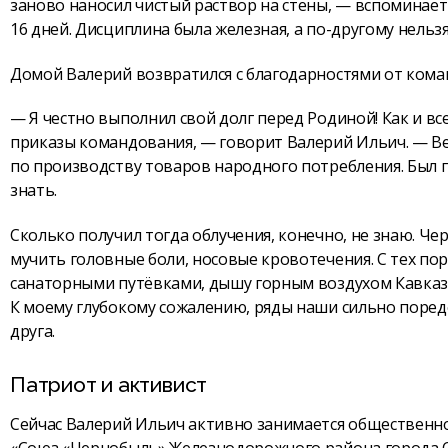
заново наносил чистый раствор на стены, — вспоминает
16 дней. Дисциплина была железная, а по-другому нельзя
Домой Валерий возвратился с благодарностями от кома
— Я честно выполнил свой долг перед Родиной! Как и вс
приказы командования, — говорит Валерий Ильич. — Ве
по производству товаров народного потребления. Был по
знать.
Сколько получил тогда облучения, конечно, не знаю. Че
мучить головные боли, носовые кровотечения. С тех п
санаторными путёвками, дышу горным воздухом Кавказа.
К моему глубокому сожалению, ряды наши сильно поред
друга.
Патриот и активист
Сейчас Валерий Ильич активно занимается общественн
«Союз «Чернобыль» Железнодорожного района города О