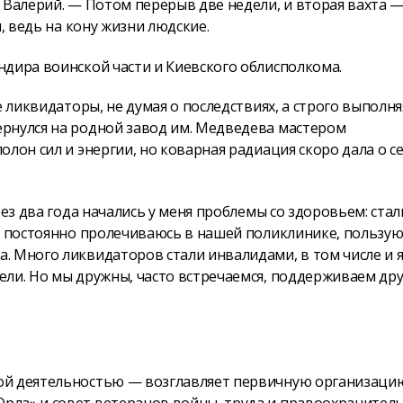
 Валерий. — Потом перерыв две недели, и вторая вахта 
, ведь на кону жизни людские.
ндира воинской части и Киевского облисполкома.
е ликвидаторы, не думая о последствиях, а строго выполня
рнулся на родной завод им. Медведева мастером
лон сил и энергии, но коварная радиация скоро дала о с
рез два года начались у меня проблемы со здоровьем: стал
ор постоянно пролечиваюсь в нашей поликлинике, пользую
 Много ликвидаторов стали инвалидами, в том числе и я
ели. Но мы дружны, часто встречаемся, поддерживаем дру
ой деятельностью — возглавляет первичную организаци
рла» и совет ветеранов войны, труда и правоохранител