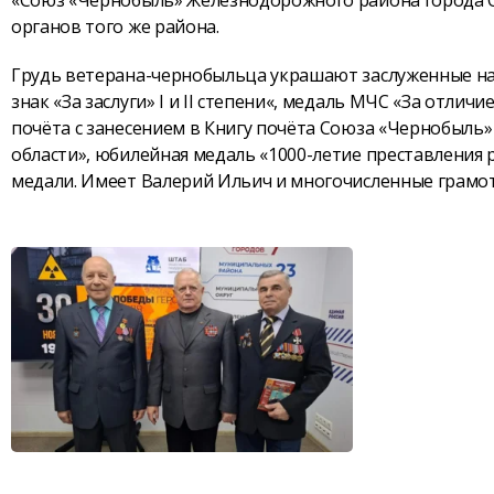
органов того же района.
Грудь ветерана-чернобыльца украшают заслуженные нагр
знак «За заслуги» I и II степени«, медаль МЧС «За отли
почёта с занесением в Книгу почёта Союза «Чернобыль»
области», юбилейная медаль «1000-летие преставления
медали. Имеет Валерий Ильич и многочисленные грамот