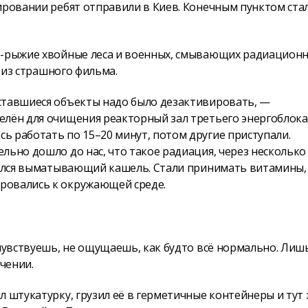
ировании ребят отправили в Киев. Конечным пунктом ста
ро-рыжие хвойные леса и военных, смывающих радиацион
ы из страшного фильма.
ставшиеся объекты надо было дезактивировать, —
елён для очищения реакторный зал третьего энергоблока
ь работать по 15–20 минут, потом другие приступали.
льно дошло до нас, что такое радиация, через несколько
ачался выматывающий кашель. Стали принимать витамины,
ровались к окружающей среде.
 чувствуешь, не ощущаешь, как будто всё нормально. Лиш
чении.
л штукатурку, грузил её в герметичные контейнеры и тут