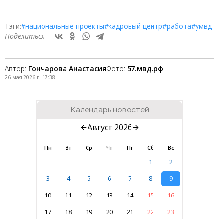
Тэги:
#национальные проекты
#кадровый центр
#работа
#умвд
Поделиться —
Автор:
Гончарова Анастасия
Фото:
57.мвд.рф
26 мая 2026 г. 17:38
Календарь новостей
Август 2026
Пн
Вт
Ср
Чт
Пт
Сб
Вс
1
2
3
4
5
6
7
8
9
10
11
12
13
14
15
16
17
18
19
20
21
22
23