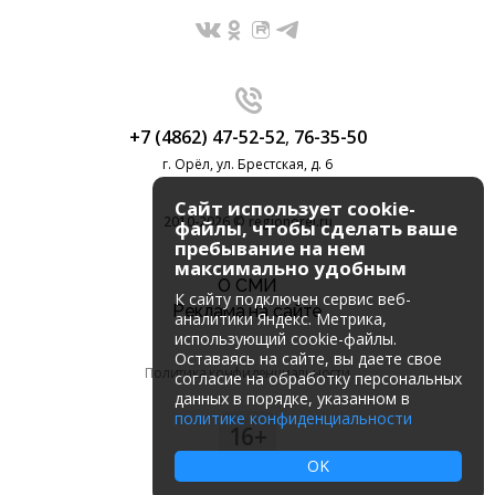
+7 (4862) 47-52-52
,
76-35-50
г. Орёл, ул. Брестская, д. 6
Сайт использует cookie-
2010-2026 © regionorel.ru
файлы, чтобы сделать ваше
пребывание на нем
максимально удобным
О СМИ
К cайту подключен сервис веб-
Реклама на сайте
аналитики Яндекс. Метрика,
использующий cookie-файлы.
Оставаясь на сайте, вы даете свое
Политика конфиденциальности
согласие на обработку персональных
данных в порядке, указанном в
политике конфиденциальности
16+
OK