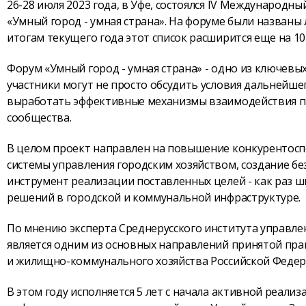
26-28 июля 2023 года, в Уфе, состоялся IV Международ
«Умный город - умная страна». На форуме были названы
итогам текущего года этот список расширится еще на 10
Форум «Умный город - умная страна» - одно из ключевы
участники могут не просто обсудить условия дальнейшег
выработать эффективные механизмы взаимодействия пре
сообщества.
В целом проект направлен на повышение конкурентосп
системы управления городским хозяйством, создание б
инструмент реализации поставленных целей - как раз
решений в городской и коммунальной инфраструктуре.
По мнению эксперта Среднерусского института управл
является одним из основных направлений принятой пра
и жилищно-коммунального хозяйства Российской Федерац
В этом году исполняется 5 лет с начала активной реал