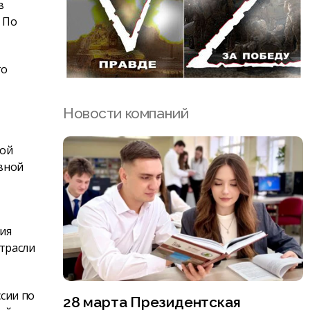
в
 По
го
Новости компаний
ной
овной
ия
трасли
ссии по
28 марта Президентская