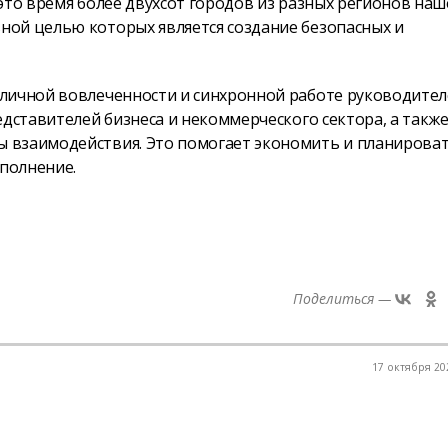
это время более двухсот городов из разных регионов наш
ой целью которых является создание безопасных и
 личной вовлеченности и синхронной работе руководите
едставителей бизнеса и некоммерческого сектора, а такж
 взаимодействия. Это помогает экономить и планирова
ыполнение.
Поделиться —
17 октября 202