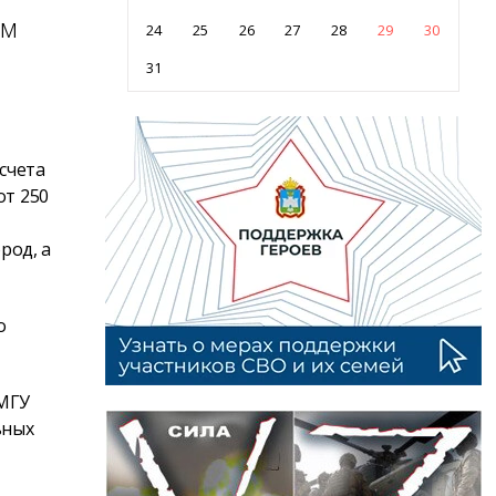
ям
24
25
26
27
28
29
30
31
счета
от 250
род, а
о
 МГУ
ьных