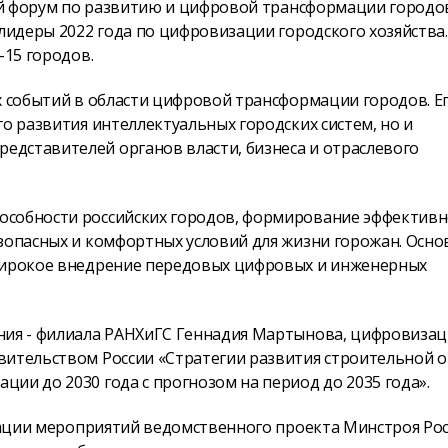
ный форум по развитию и цифровой трансформации городо
 лидеры 2022 года по цифровизации городского хозяйства.
-15 городов.
х событий в области цифровой трансформации городов. Е
о развития интеллектуальных городских систем, но и
дставителей органов власти, бизнеса и отраслевого
особности российских городов, формирование эффектив
езопасных и комфортных условий для жизни горожан. Осн
 широкое внедрение передовых цифровых и инженерных
ения - филиала РАНХиГС Геннадия Мартынова, цифровизац
вительством России «Стратегии развития строительной о
ии до 2030 года с прогнозом на период до 2035 года».
изации мероприятий ведомственного проекта Минстроя Ро