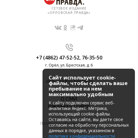
СЕТЕВОЕ ИЗДАНИЕ
«ОРЛОВСКАЯ ПРАВДА»
+7 (4862) 47-52-52
,
76-35-50
г. Орёл, ул. Брестская, д. 6
Сайт использует cookie-
2010-2026 © regionorel.ru
файлы, чтобы сделать ваше
пребывание на нем
максимально удобным
О СМИ
К cайту подключен сервис веб-
Реклама на сайте
аналитики Яндекс. Метрика,
использующий cookie-файлы.
Оставаясь на сайте, вы даете свое
Политика конфиденциальности
согласие на обработку персональных
данных в порядке, указанном в
политике конфиденциальности