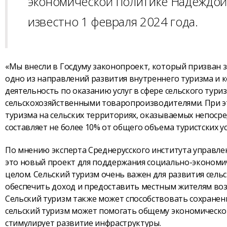
экономической политике Надеждой 
известно 1 февраля 2024 года.
«Мы внесли в Госдуму законопроект, который призван з
одно из направлений развития внутреннего туризма и к
деятельность по оказанию услуг в сфере сельского тур
сельскохозяйственными товаропроизводителями. При эт
туризма на сельских территориях, оказываемых непос
составляет не более 10% от общего объема туристских ус
По мнению эксперта Среднерусского института управлен
это новый проект для поддержания социально-экономиче
целом. Сельский туризм очень важен для развития сель
обеспечить доход и предоставить местным жителям во
Сельский туризм также может способствовать сохранен
сельский туризм может помогать общему экономическом
стимулирует развитие инфраструктуры.