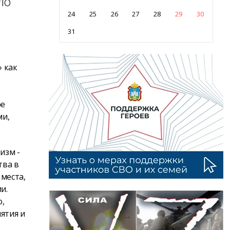
ло
24
25
26
27
28
29
30
31
» как
ре
ми,
изм -
тва в
 места,
и.
,
ятия и