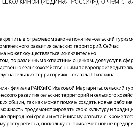
Школкиной («Единая Россия»), о чем ста
акрепить в отраслевом законе понятие «сельский туризм
омплексного развития сельских территорий. Сейчас
изма может осуществляться исключительно
ом, по различным экспертным оценкам, доля услуг в сфе
редственно сельскохозяйственными товаропроизводителя
луг на сельских территориях», - сказала Школкина.
ия - филиала РАНХиГС Исаковой Маргариты, сельский тур
ского развития сельских территорий и сельского хозяйс
ских общин, так как может помочь создать новые рабочие
зможность продемонстрировать свою культуру и традици
ию природной среды и устойчивому развитию. Кроме того
у росту региона, поскольку он привлечет новые предпри