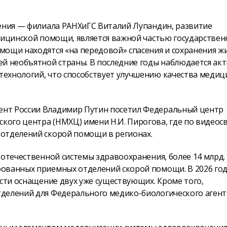
ления — филиала РАНХиГС Виталий Лупандин, развитие
едицинской помощи, является важной частью государстве
мощи находятся «на передовой» спасения и сохранения ж
ей необъятной страны. В последние годы наблюдается ак
ехнологий, что способствует улучшению качества медиц
ент России Владимир Путин посетил Федеральный центр
ого центра (НМХЦ) имени Н.И. Пирогова, где по видеос
отделений скорой помощи в регионах.
 отечественной системы здравоохранения, более 14 млрд.
рованных приемных отделений скорой помощи. В 2026 го
ести оснащение двух уже существующих. Кроме того,
делений для Федерального медико-биологического агент