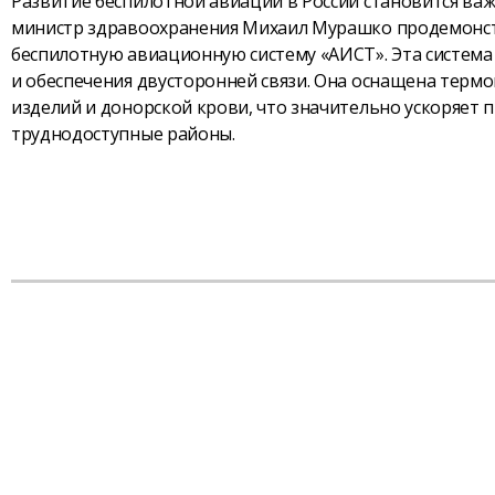
Развитие беспилотной авиации в России становится в
министр здравоохранения Михаил Мурашко продемонст
беспилотную авиационную систему «АИСТ». Эта система
и обеспечения двусторонней связи. Она оснащена терм
изделий и донорской крови, что значительно ускоряет
труднодоступные районы.