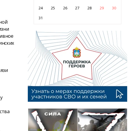
24
25
26
27
28
29
30
31
нной
изни
тивное
инских
вязи
ду
ства