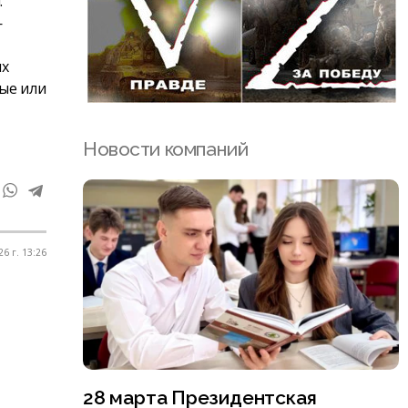
.
—
их
ые или
Новости компаний
6 г. 13:26
28 марта Президентская