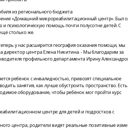
мобиля из регионального бюджета
еление «Домашний микрореабилитационный центр». Был 
 и психологическую помощь почти полусотне детей. С
щё столько же.
 теперь у нас расширится география оказания помощи, мы
ла директор центра Елена Никитина. - Мы благодарим за
оводителя профильного департамента Ирину Александро
ется ребёнок с инвалидностью, привозят специальное
одить занятия, как лучше обустроить пространство. Есть
ходимое оборудование, чтобы ребёнок мог пройти курс
реабилитационном центре для детей и подростков с
нного центра, родители видят реальные позитивные изм