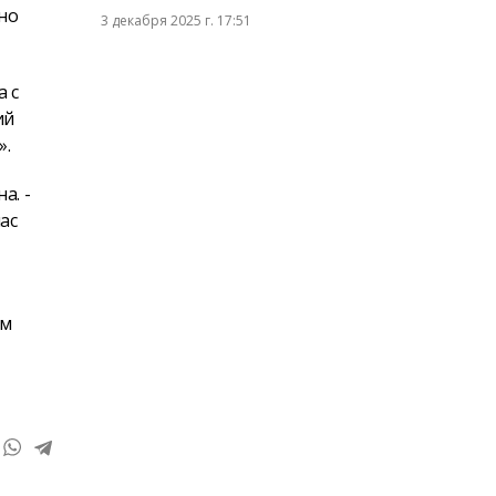
ьно
3 декабря 2025 г. 17:51
 с
ий
».
а. -
ас
ом