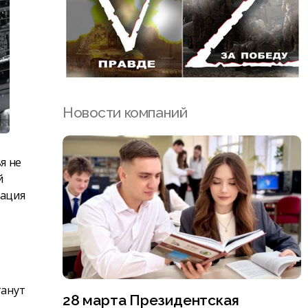
Новости компаний
я не
й
тация
танут
28 марта Президентская