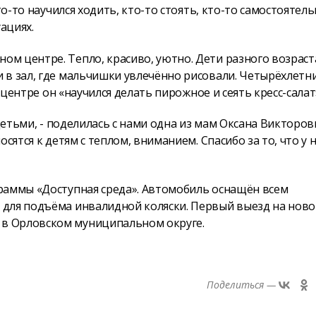
то-то научился ходить, кто-то стоять, кто-то самостоятел
ациях.
м центре. Тепло, красиво, уютно. Дети разного возраста
 в зал, где мальчишки увлечённо рисовали. Четырёхлетн
 центре он «научился делать пирожное и сеять кресс-салат
детьми, - поделилась с нами одна из мам Оксана Викторовн
сятся к детям с теплом, вниманием. Спасибо за то, что у н
раммы «Доступная среда». Автомобиль оснащён всем
 для подъёма инвалидной коляски. Первый выезд на нов
в Орловском муниципальном округе.
Поделиться —