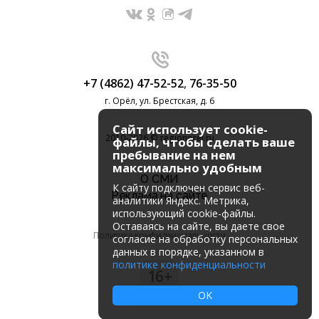
+7 (4862) 47-52-52
,
76-35-50
г. Орёл, ул. Брестская, д. 6
Сайт использует cookie-
2010-2026 © regionorel.ru
файлы, чтобы сделать ваше
пребывание на нем
максимально удобным
О СМИ
К cайту подключен сервис веб-
Реклама на сайте
аналитики Яндекс. Метрика,
использующий cookie-файлы.
Оставаясь на сайте, вы даете свое
Политика конфиденциальности
согласие на обработку персональных
данных в порядке, указанном в
политике конфиденциальности
16+
OK