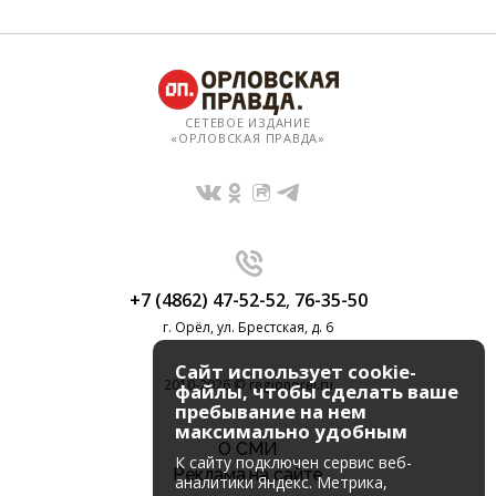
СЕТЕВОЕ ИЗДАНИЕ
«ОРЛОВСКАЯ ПРАВДА»
+7 (4862) 47-52-52
,
76-35-50
г. Орёл, ул. Брестская, д. 6
Сайт использует cookie-
2010-2026 © regionorel.ru
файлы, чтобы сделать ваше
пребывание на нем
максимально удобным
О СМИ
К cайту подключен сервис веб-
Реклама на сайте
аналитики Яндекс. Метрика,