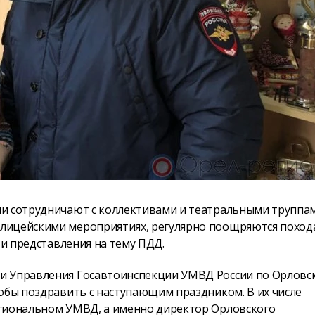
ии сотрудничают с коллективами и театральными труппам
лицейскими мероприятиях, регулярно поощряются поход
 и представления на тему ПДД.
и Управления Госавтоинспекции УМВД России по Орловс
обы поздравить с наступающим праздником. В их числе
егиональном УМВД, а именно директор Орловского