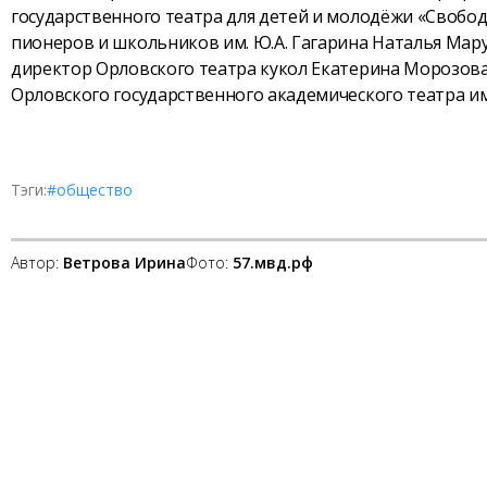
государственного театра для детей и молодёжи «Свобо
пионеров и школьников им. Ю.А. Гагарина Наталья Мар
директор Орловского театра кукол Екатерина Морозова
Орловского государственного академического театра им.
Тэги:
#общество
Автор:
Ветрова Ирина
Фото:
57.мвд.рф