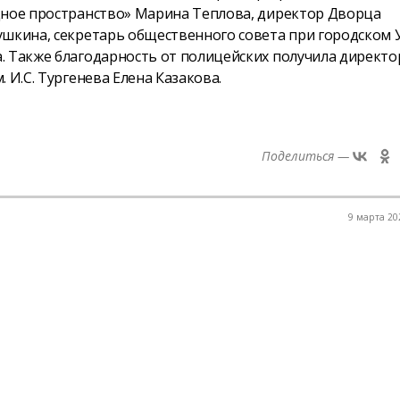
дное пространство» Марина Теплова, директор Дворца
ушкина, секретарь общественного совета при городском
. Также благодарность от полицейских получила директо
 И.С. Тургенева Елена Казакова.
Поделиться —
9 марта 202