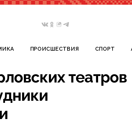
МИКА
ПРОИСШЕСТВИЯ
СПОРТ
рловских театров
удники
и