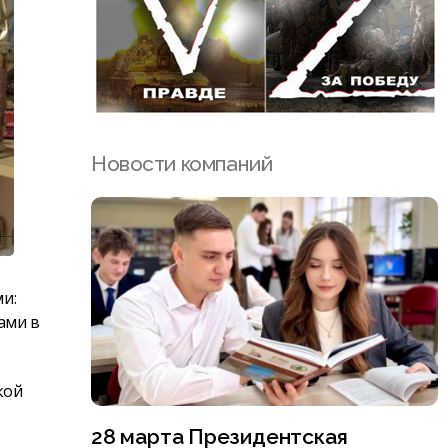
Новости компаний
и:
ами в
кой
28 марта Президентская