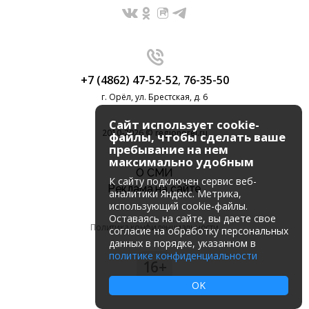
+7 (4862) 47-52-52
,
76-35-50
г. Орёл, ул. Брестская, д. 6
Сайт использует cookie-
2010-2026 © regionorel.ru
файлы, чтобы сделать ваше
пребывание на нем
максимально удобным
О СМИ
К cайту подключен сервис веб-
Реклама на сайте
аналитики Яндекс. Метрика,
использующий cookie-файлы.
Оставаясь на сайте, вы даете свое
Политика конфиденциальности
согласие на обработку персональных
данных в порядке, указанном в
политике конфиденциальности
16+
OK