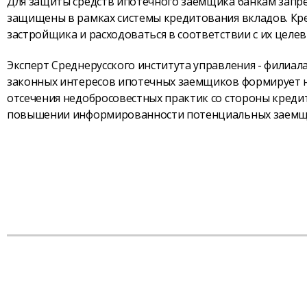
Для защиты средств ипотечного заемщика банкам запре
защищены в рамках системы кредитования вкладов. Кре
застройщика и расходоваться в соответствии с их целе
Эксперт Среднерусского института управления - филиал
законных интересов ипотечных заемщиков формирует н
отсечения недобросовестных практик со стороны кред
повышении информированности потенциальных заемщ