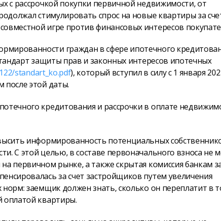
ых с рассрочкой покупки первичной недвижимости, от
родолжал стимулировать спрос на новые квартиры за сче
совместной игре против финансовых интересов покупате
ормированности граждан в сфере ипотечного кредитова
 Стандарт защиты прав и законных интересов ипотечных
122/standart_ko.pdf
), который вступил в силу с 1 января 202
 после этой даты.
потечного кредитования и рассрочки в оплате недвижим
повысить информированность потенциальных собственник
и. С этой целью, в составе первоначального взноса не 
на первичном рынке, а также скрытая комиссия банкам з
пенсировалась за счет застройщиков путем увеличения
 норм: заемщик должен знать, сколько он переплатит в т
й оплатой квартиры.