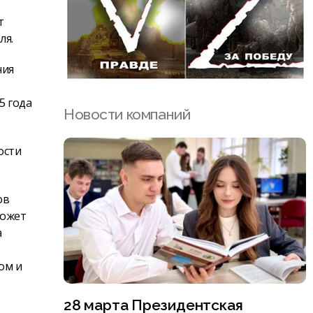
т
ля.
ния
5 года
Новости компаний
ости
ов
может
а
ом и
28 марта Президентская