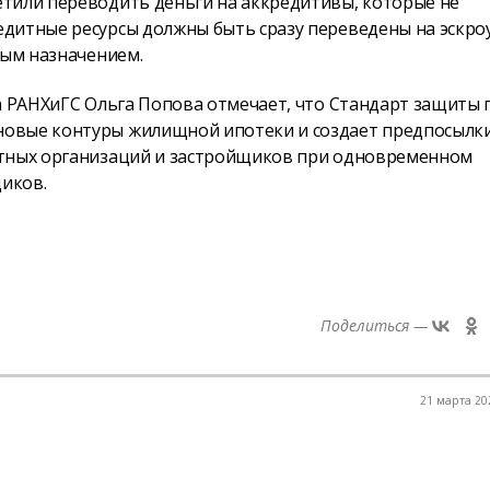
тили переводить деньги на аккредитивы, которые не
дитные ресурсы должны быть сразу переведены на эскроу
вым назначением.
а РАНХиГС Ольга Попова отмечает, что Стандарт защиты 
овые контуры жилищной ипотеки и создает предпосылки
итных организаций и застройщиков при одновременном
иков.
Поделиться —
21 марта 202