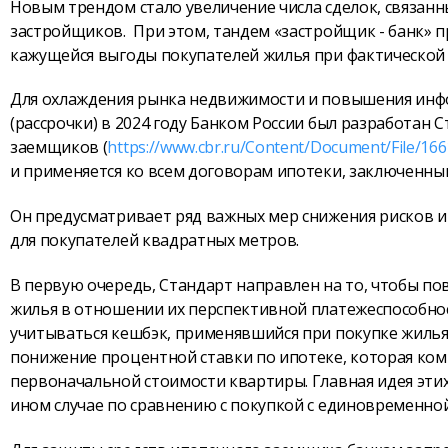
Новым трендом стало увеличение числа сделок, связанн
застройщиков. При этом, тандем «застройщик - банк» п
кажущейся выгоды покупателей жилья при фактической 
Для охлаждения рынка недвижимости и повышения инф
(рассрочки) в 2024 году Банком России был разработан
заемщиков (
https://www.cbr.ru/Content/Document/File/166
и применяется ко всем договорам ипотеки, заключенным
Он предусматривает ряд важных мер снижения рисков и
для покупателей квадратных метров.
В первую очередь, Стандарт направлен на то, чтобы 
жилья в отношении их перспективной платежеспособност
учитываться кешбэк, применявшийся при покупке жилья 
понижение процентной ставки по ипотеке, которая ком
первоначальной стоимости квартиры. Главная идея этих
ином случае по сравнению с покупкой с единовременно