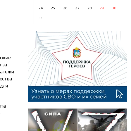
24
25
26
27
28
29
30
31
сокие
 за
латежи
ества
 для
ета
о