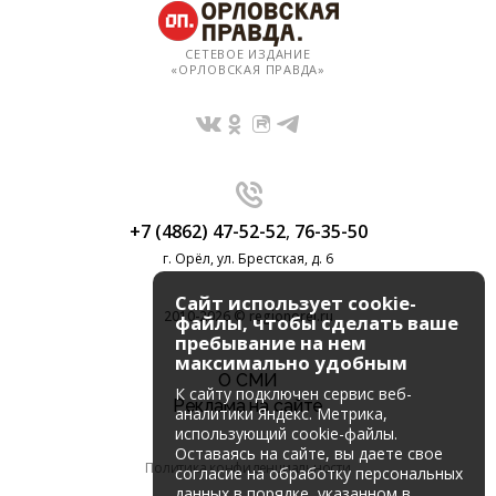
СЕТЕВОЕ ИЗДАНИЕ
«ОРЛОВСКАЯ ПРАВДА»
+7 (4862) 47-52-52
,
76-35-50
г. Орёл, ул. Брестская, д. 6
Сайт использует cookie-
2010-2026 © regionorel.ru
файлы, чтобы сделать ваше
пребывание на нем
максимально удобным
О СМИ
К cайту подключен сервис веб-
Реклама на сайте
аналитики Яндекс. Метрика,
использующий cookie-файлы.
Оставаясь на сайте, вы даете свое
Политика конфиденциальности
согласие на обработку персональных
данных в порядке, указанном в