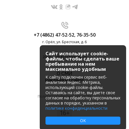
+7 (4862) 47-52-52
,
76-35-50
г. Орёл, ул. Брестская, д. 6
Сайт использует cookie-
2010-2026 © regionorel.ru
файлы, чтобы сделать ваше
пребывание на нем
максимально удобным
О СМИ
К cайту подключен сервис веб-
Реклама на сайте
аналитики Яндекс. Метрика,
использующий cookie-файлы.
Оставаясь на сайте, вы даете свое
Политика конфиденциальности
согласие на обработку персональных
данных в порядке, указанном в
политике конфиденциальности
16+
OK