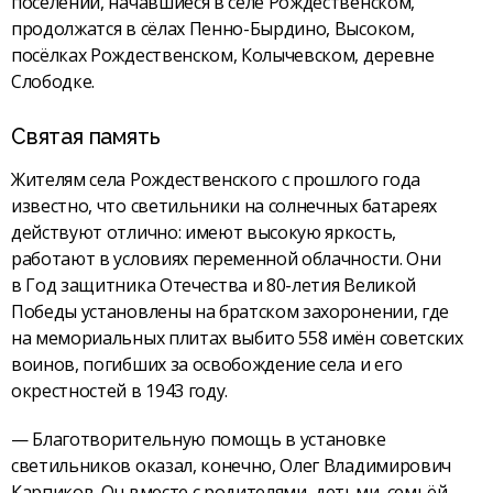
поселении, начавшиеся в селе Рождест­венском,
продолжатся в сёлах Пенно-Бырдино, Высоком,
посёлках Рождественском, Колычевском, деревне
Слободке.
Святая память
Жителям села Рождественского с прошлого года
известно, что светильники на солнечных батареях
действуют отлично: имеют высокую яркость,
работают в условиях переменной облачности. Они
в Год защитника Отечества и 80-летия Великой
Победы установлены на братском захоронении, где
на мемориальных плитах выбито 558 имён советских
воинов, погибших за освобождение села и его
окрестностей в 1943 году.
— Благотворительную помощь в установке
светильников оказал, конечно, Олег Владимирович
Карпиков. Он вместе с родителями, детьми, семьёй