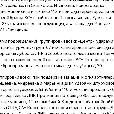
ВСУ в районах нп Синьковка, Ивановка, Новоегоровка
ние живой силе и технике 112-й бригады территориально
вой бригад ВСУ в районах нп Петропавловка, Купянск и
 85 украинских военнослужащих, два танка, две боевые
С1 «Гвоздика».
ми подразделений группировки войск «Центр», ударами
таки штурмовых групп 67-й механизированной бригады и
ервоная Диброва ЛНР и Серебрянского лесничества. Такж
есено поражение живой силе и технике ВСУ. Потери проти
е бронированные машины, пикап, две гаубицы Д-30.
пировки войск при поддержке авиации и огня артиллер
лещеевка, Андреевка и Марьинка ДНР. Ударами штурмово
 горно-штурмовой, 53-й, 93-й и 110-й механизированных 
 и Георгиевка ДНР. Противник потерял до 460 военнослу
нные машины, 12 автомобилей. В ходе контрбатарейной 
а США, САУ Krab польского производства, два орудия Д-
не города Славянск ДНР уничтожен склад боеприпасов 54-