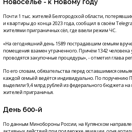
Новоселье - к Новому году
Почти 1 тыс. жителей Белгородской области, потерявших
и квартиры до конца 2023 года, сообщил в своём Telegr
жителями приграничных сёл, где ввели режим ЧС.
«На сегодняшний день 1589 пострадавшим семьям вруч
помещения взамен утраченного. Причём 1342 человека 
проводятся закупочные процедуры», - отметил глава ре
По его словам, обязательства перед оставшимися семьям
каждой семьёй ведётся индивидуально. По поручению 
выделили 9,4 млрд рублей из федерального бюджета н
жителей приграничья.
День 600-й
По данным Минобороны России, на Купянском направле
активных действий при поддержке авиации, огня артил