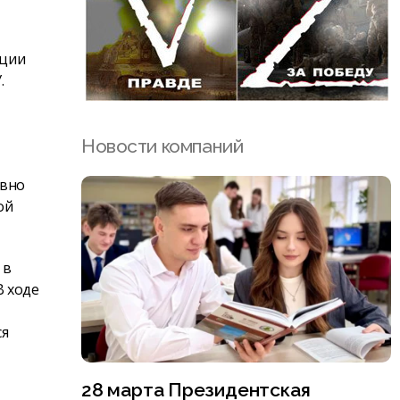
ации
.
Новости компаний
ивно
ой
 в
В ходе
ся
28 марта Президентская