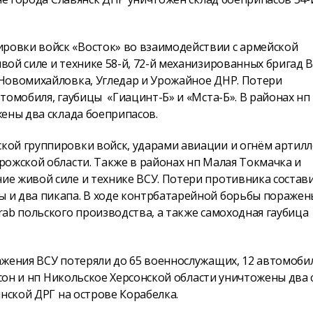
овки войск «Восток» во взаимодействии с армейской
ой силе и технике 58-й, 72-й механизированных бригад В
Новомихайловка, Угледар и Урожайное ДНР. Потери
томобиля, гаубицы «Гиацинт-Б» и «Мста-Б». В районах нп
ены два склада боеприпасов.
кой группировки войск, ударами авиации и огнём артил
рожской области. Также в районах нп Малая Токмачка и
е живой силе и технике ВСУ. Потери противника состав
 и два пикапа. В ходе контрбатарейной борьбы поражен
ab польского производства, а также самоходная гаубица
ажения ВСУ потеряли до 65 военнослужащих, 12 автомоби
рсон и нп Никольское Херсонской области уничтожены два 
нской ДРГ на острове Корабелка.