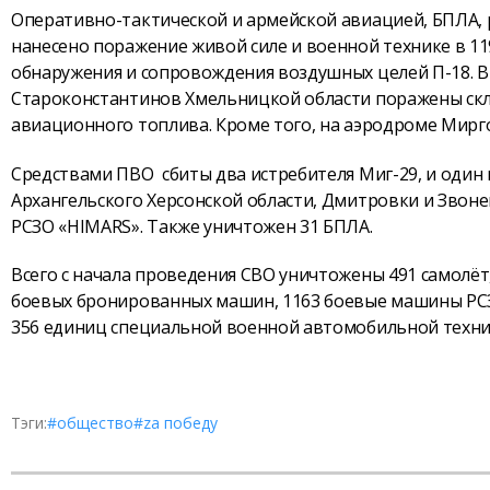
Оперативно-тактической и армейской авиацией, БПЛА,
нанесено поражение живой силе и военной технике в 11
обнаружения и сопровождения воздушных целей П-18. В
Староконстантинов Хмельницкой области поражены ск
авиационного топлива. Кроме того, на аэродроме Мирго
Средствами ПВО сбиты два истребителя Миг-29, и один
Архангельского Херсонской области, Дмитровки и Звон
РСЗО «HIMARS». Также уничтожен 31 БПЛА.
Всего с начала проведения СВО уничтожены 491 самолёт, 
боевых бронированных машин, 1163 боевые машины РСЗО
356 единиц специальной военной автомобильной техни
Тэги:
#общество
#zа победу