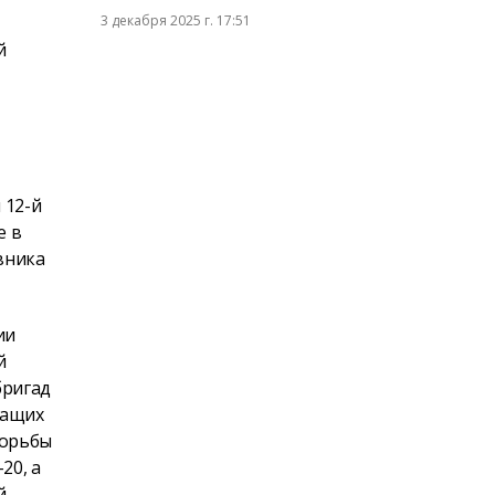
3 декабря 2025 г. 17:51
й
 12-й
е в
вника
ии
й
бригад
жащих
борьбы
20, а
й