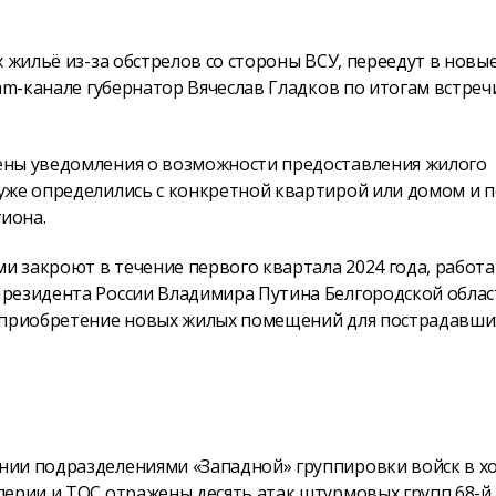
 жильё из-за обстрелов со стороны ВСУ, переедут в новы
am-канале губернатор Вячеслав Гладков по итогам встречи
ены уведомления о возможности предоставления жилого
уже определились с конкретной квартирой или домом и 
гиона.
и закроют в течение первого квартала 2024 года, работа
Президента России Владимира Путина Белгородской облас
а приобретение новых жилых помещений для пострадавши
нии подразделениями «Западной» группировки войск в х
лерии и ТОС отражены десять атак штурмовых групп 68-й