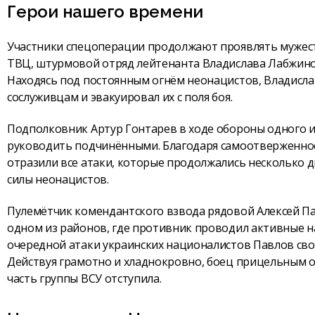
Герои нашего времени
Участники спецоперации продолжают проявлять мужест
ТВЦ, штурмовой отряд лейтенанта Владислава Лабжинов
Находясь под постоянным огнём неонацистов, Владис
сослуживцам и эвакуировал их с поля боя.
Подполковник Артур Гонтарев в ходе обороны одного и
руководить подчинёнными. Благодаря самоотверженнос
отразили все атаки, которые продолжались несколько д
силы неонацистов.
Пулемётчик комендантского взвода рядовой Алексей Па
одном из районов, где противник проводил активные нас
очередной атаки украинских националистов Павлов св
Действуя грамотно и хладнокровно, боец прицельным о
часть группы ВСУ отступила.