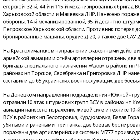
егерской, 32-й, 44-й и 115-й механизированных бригад 
Харьковской области и Макеевка ЛНР. Нанесено пораже
обороны, 14-й механизированной, 95-й десантно-штурмо
Петровское Харьковской области. Противник потерял до
бронированные машины, орудие Д-20, а также две САУ 2
На Краснолиманском направлении слаженными действия
армейской авиации и огнём артиллерии отражены две а
бригады специального назначения «Азов» в районе нп Ч
районах нп Торское, Серебрянка и Григоровка ДНР нан
составили до 65 украинских военнослужащих, две боевы
На Донецком направлении подразделения «Южной» груп
отразили 10 атак штурмовых групп ВСУ в районах нп К
авиации нанесено поражение живой силе и технике 10-й
ВСУ в районах нп Белогоровка, Курдюмовка, Белая Гора
убитыми и ранеными, три танка, две боевые бронирова
поражены две артиллерийские системы М777 производств
также самоходная гаубица «Акация». Кроме того, в райо