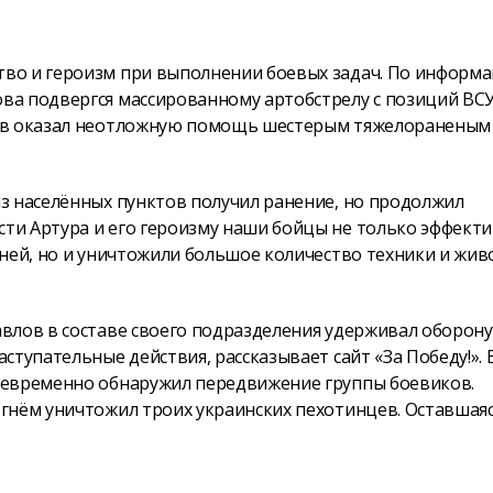
во и героизм при выполнении боевых задач. По информ
а подвергся массированному артобстрелу с позиций ВСУ
лав оказал неотложную помощь шестерым тяжелораненым
з населённых пунктов получил ранение, но продолжил
ти Артура и его героизму наши бойцы не только эффект
ней, но и уничтожили большое количество техники и жив
влов в составе своего подразделения удерживал оборону
тупательные действия, рассказывает сайт «За Победу!». 
оевременно обнаружил передвижение группы боевиков.
гнём уничтожил троих украинских пехотинцев. Оставшая