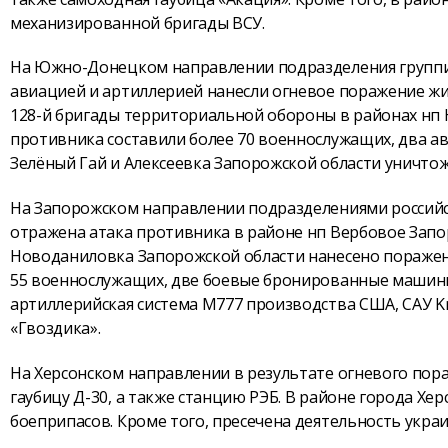
механизированной бригады ВСУ.
На Южно-Донецком направлении подразделения группир
авиацией и артиллерией нанесли огневое поражение жив
128-й бригады территориальной обороны в районах нп 
противника составили более 70 военнослужащих, два ав
Зелёный Гай и Алексеевка Запорожской области уничтож
На Запорожском направлении подразделениями российс
отражена атака противника в районе нп Вербовое Запо
Новоданиловка Запорожской области нанесено поражени
55 военнослужащих, две боевые бронированные машины
артиллерийская система М777 производства США, САУ Kr
«Гвоздика».
На Херсонском направлении в результате огневого пор
гаубицу Д-30, а также станцию РЭБ. В районе города Хе
боеприпасов. Кроме того, пресечена деятельность украи