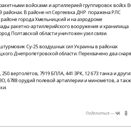
 ракетными войсками и артиллерией группировок войск 
9 районах. В районе нп Сергеевка ДНР поражена РЛС
 районе города Хмельницкий и на аэродроме
лады ракетно-артиллерийского вооружения и хранилища
род Полтавской области уничтожен узел связи.
 штурмовик Су-25 воздушных сил Украины в районах
ецкого Днепропетровской области. Перехвачено два снар
250 вертолётов, 7919 БПЛА, 441 ЗРК, 12 673 танка и други
, 6788 орудий полевой артиллерии и миномётов, а такж
ки.
Поделиться —