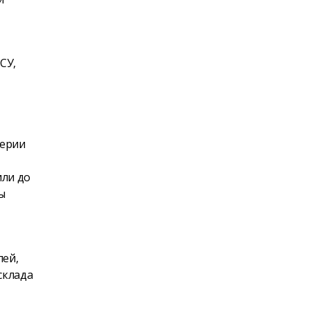
СУ,
лерии
или до
ы
лей,
склада