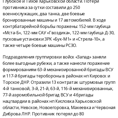
Глубокое и Тихое Харьковской области. Потери
противника за сутки составили до 250
военнослужащих, два танка, две боевые
бронированные машины и 17 автомобилей. В ходе
контрбатарейной борьбы поражены: 152-мм гаубица
«Мста-Б», 122-мм САУ «Гвоздика», 122-мм гаубица Д-30,
пусковые установки ЗРК «Бук-М1» и «Стрела-10», а
также четыре боевые машины РСЗО.
Подразделения группировки войск «Запад» заняли
более выгодные рубежи, а также нанесли поражение
формированиям 63-й механизированной бригады ВСУ
и 117-й бригады теробороны в районах нп Кировск и
Торское ДНР. Отразили 13 контратак штурмовых групп
4-й танковой, 3-й, 21-й, 63-й, 116-й механизированных,
77-й аэромобильной бригад ВСУ и 4 бригады
нацгвардии в районах нп Кисловка Харьковской
области, Невское, Новоегоровка, Макеевка и Червоная
Диброва ЛНР. Противник потерял до 80