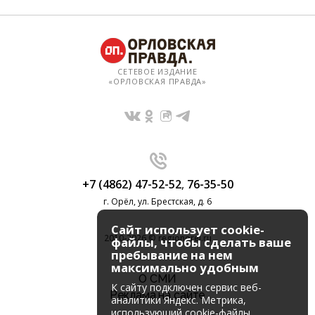
СЕТЕВОЕ ИЗДАНИЕ
«ОРЛОВСКАЯ ПРАВДА»
+7 (4862) 47-52-52
,
76-35-50
г. Орёл, ул. Брестская, д. 6
Сайт использует cookie-
2010-2026 © regionorel.ru
файлы, чтобы сделать ваше
пребывание на нем
максимально удобным
О СМИ
К cайту подключен сервис веб-
Реклама на сайте
аналитики Яндекс. Метрика,
использующий cookie-файлы.