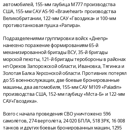
автомобилей, 155-мм гаубица М777 производства
США, 155-мм САУ AS-90 «Braveheart» производства
Великобритании, 122-мм САУ «Гвоздика» и 100-мм
противотанковая пушка «Рапира».
Подразделениями группировки войск «Днепр»
нанесено поражение формированиям 65-й
механизированной бригады ВСУ, 35-й бригады
морской пехоты, 121-й бригады теробороны в районах
нп Орехов Запорожской области, Ивановка, Тягинка и
Золотая Балка Херсонской области. Противник потерял
до 55 военнослужащих, две боевые бронированные
машины, два автомобиля, 155-мм САУ М109 «Paladin»
производства США, 152-мм гаубицу «Мста-Б» и 122-мм
САУ«Гвоздика».
Всего с начала проведения СВО уничтожено: 596
самолётов, 274 вертолёта, 24 020 БПЛА, 518 ЗРК, 16 008
танков и других боевых бронированных машин, 1295