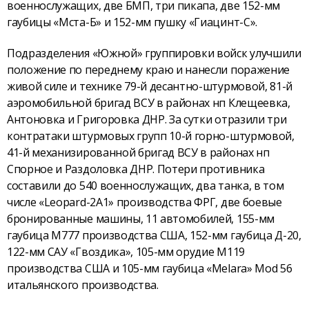
военнослужащих, две БМП, три пикапа, две 152-мм
гаубицы «Мста-Б» и 152-мм пушку «Гиацинт-С».
Подразделения «Южной» группировки войск улучшили
положение по переднему краю и нанесли поражение
живой силе и технике 79-й десантно-штурмовой, 81-й
аэромобильной бригад ВСУ в районах нп Клещеевка,
Антоновка и Григоровка ДНР. За сутки отразили три
контратаки штурмовых групп 10-й горно-штурмовой,
41-й механизированной бригад ВСУ в районах нп
Спорное и Раздоловка ДНР. Потери противника
составили до 540 военнослужащих, два танка, в том
числе «Leopard-2А1» производства ФРГ, две боевые
бронированные машины, 11 автомобилей, 155-мм
гаубица М777 производства США, 152-мм гаубица Д-20,
122-мм САУ «Гвоздика», 105-мм орудие М119
производства США и 105-мм гаубица «Melara» Мod 56
итальянского производства.