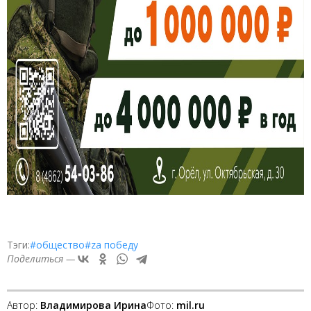
Тэги:
#общество
#zа победу
Поделиться —
Автор:
Владимирова Ирина
Фото:
mil.ru