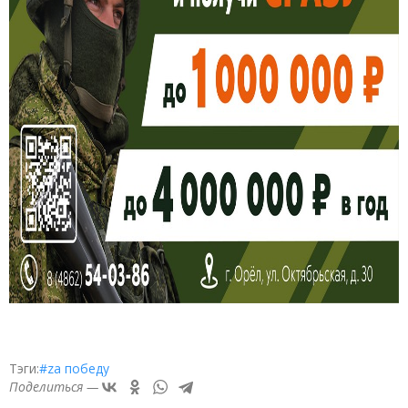
Тэги:
#zа победу
Поделиться —