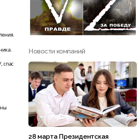
ления.
ника.
Новости компаний
, спас
оны
28 марта Президентская