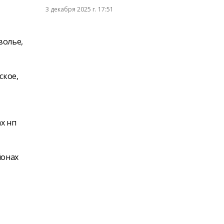
3 декабря 2025 г. 17:51
волье,
ское,
х нп
йонах