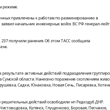
м режиме.
военных привлечены к работам по разминированию в
м заявил начальник инженерных войск ВС РФ генерал-лей
й, 237 получили ранения. Об этом ТАСС сообщила
енк.
в результате активных действий подразделения группир
 Сумской области. Нанесено поражение скоплениям живо
ушевка, Садки, Юнаковка, Новая Сечь, Писаревка, Хотен
е решительных действий освободили нп Редкодуб ДНР.
истоводовка, Купянск, Глущенково, Боровая, Песчаное,