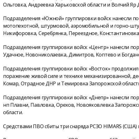
Ольговка, Андреевка Харьковской области и Волчий Яр 
Подразделения «Южной» группировки войск нанесли по
мотопехотной, штурмовой, аэромобильной и горно-штур
Никифоровка, Серебрянка, Переездное, Константиновк
Подразделения группировки войск «Центр» нанесли по
Удачное, Новониколаевка, Димитров, Коптево и Богдан
Подразделения группировки войск «Восток» продолжил
поражение живой силе и технике механизированной, де
Комар, Отрадное ДНР и Темировка Запорожской област
Подразделения группировки войск «Днепр» нанесли по
нп Плавни, Павловка, Орехов, Новояковлевка Запорожск
области.
Средствами ПВО сбиты три снаряда РСЗО HIMARS (США) и