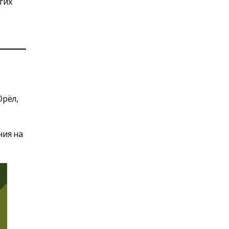
гих
Орёл,
ния на