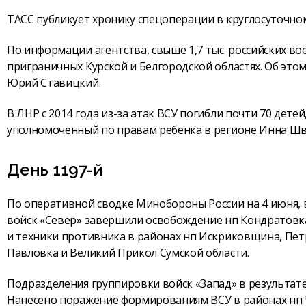
ТАСС публикует хронику спецоперации в круглосуточно
По информации агентства, свыше 1,7 тыс. российских 
приграничных Курской и Белгородской областях. Об это
Юрий Ставицкий.
В ЛНР с 2014 года из-за атак ВСУ погибли почти 70 дете
уполномоченный по правам ребёнка в регионе Инна Шв
День 1197-й
По оперативной сводке Минобороны России на 4 июня, 
войск «Север» завершили освобождение нп Кондратовка
и техники противника в районах нп Искриковщина, Петр
Павловка и Великий Прикол Сумской области.
Подразделения группировки войск «Запад» в результат
Нанесено поражение формированиям ВСУ в районах нп Ч