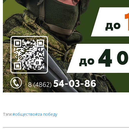
Тэги:
#общество
#zа победу