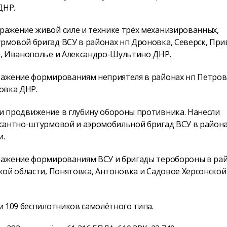
ДНР.
ражение живой силе и технике трёх механизированных,
мовой бригад ВСУ в районах нп Дроновка, Северск, При
а, Иванополье и Александро-Шультино ДНР.
ражение формированиям неприятеля в районах нп Петров
овка ДНР.
и продвижение в глубину обороны противника. Нанесли
сантно-штурмовой и аэромобильной бригад ВСУ в района
и.
ражение формированиям ВСУ и бригады теробороны в ра
ой области, Понятовка, Антоновка и Садовое Херсонской
 109 беспилотников самолётного типа.