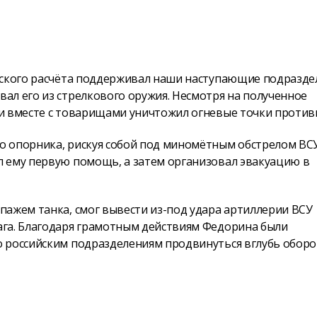
йского расчёта поддерживал наши наступающие подразде
ал его из стрелкового оружия. Несмотря на полученное
и вместе с товарищами уничтожил огневые точки против
 опорника, рискуя собой под миномётным обстрелом ВСУ
 ему первую помощь, а затем организовал эвакуацию в
пажем танка, смог вывести из-под удара артиллерии ВСУ
ага. Благодаря грамотным действиям Федорина были
о российским подразделениям продвинуться вглубь обор