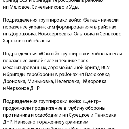
бригад ВСУ и бригады теробороны в районах
нп Меловое, Синельниково и Уды.
Подразделения группировки войск «Запад» нанесли
поражение украинским формированиям в районах
нп Дорошовка, Новосергеевка, Ольговка и Сеньково
Харьковской области.
Подразделения «Южной» группировки войск нанесли
поражение живой силе и технике трёх
механизированных, аэромобильной бригад ВСУ
и бригады теробороны в районах нп Васюковка,
Дроновка, Миньковка, Нелеповка, Фёдоровка
и Червоное ДНР.
Подразделения группировки войск «Центр»
продолжили продвижение в глубину обороны
противника и освободили нп Сухецкое и Панковка
ДНР. Нанесено поражение украинским
подразделениям в районах нп Вольное, Димитров,