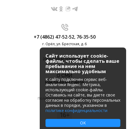
+7 (4862) 47-52-52
,
76-35-50
г. Орёл, ул. Брестская, д. 6
Сайт использует cookie-
2010-2026 © regionorel.ru
файлы, чтобы сделать ваше
пребывание на нем
максимально удобным
О СМИ
К cайту подключен сервис веб-
Реклама на сайте
аналитики Яндекс. Метрика,
использующий cookie-файлы.
Оставаясь на сайте, вы даете свое
Политика конфиденциальности
согласие на обработку персональных
данных в порядке, указанном в
политике конфиденциальности
16+
OK