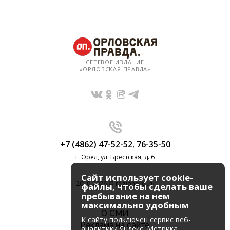
СЕТЕВОЕ ИЗДАНИЕ
«ОРЛОВСКАЯ ПРАВДА»
+7 (4862) 47-52-52
,
76-35-50
г. Орёл, ул. Брестская, д. 6
Сайт использует cookie-
2010-2026 © regionorel.ru
файлы, чтобы сделать ваше
пребывание на нем
максимально удобным
О СМИ
К cайту подключен сервис веб-
Реклама на сайте
аналитики Яндекс. Метрика,