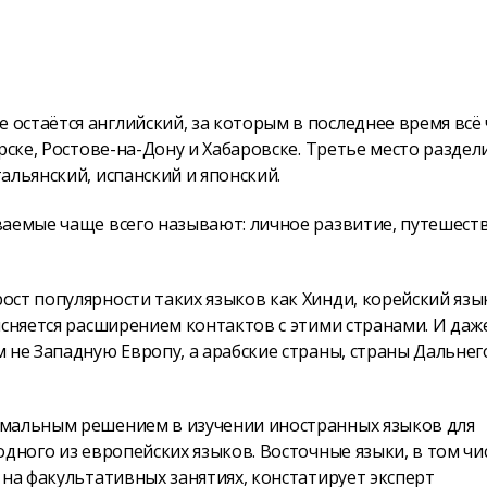
остаётся английский, за которым в последнее время всё
рске, Ростове-на-Дону и Хабаровске. Третье место раздел
альянский, испанский и японский.
аемые чаще всего называют: личное развитие, путешеств
ст популярности таких языков как Хинди, корейский язы
ясняется расширением контактов с этими странами. И даж
 не Западную Европу, а арабские страны, страны Дальнег
имальным решением в изучении иностранных языков для
дного из европейских языков. Восточные языки, в том чи
 на факультативных занятиях, констатирует эксперт