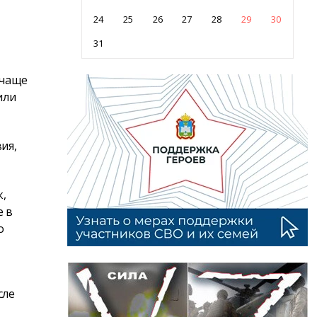
24
25
26
27
28
29
30
31
 чаще
или
ия,
к,
е в
о
сле