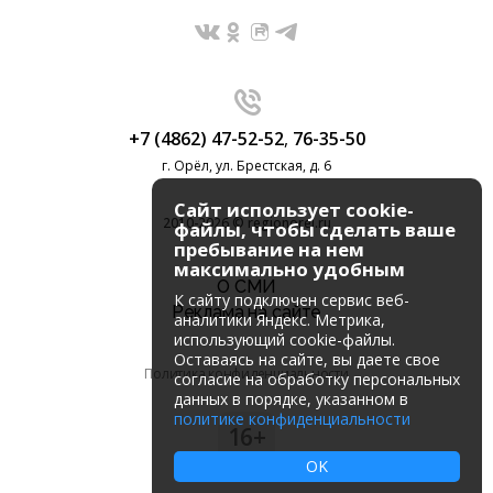
+7 (4862) 47-52-52
,
76-35-50
г. Орёл, ул. Брестская, д. 6
Сайт использует cookie-
2010-2026 © regionorel.ru
файлы, чтобы сделать ваше
пребывание на нем
максимально удобным
О СМИ
К cайту подключен сервис веб-
Реклама на сайте
аналитики Яндекс. Метрика,
использующий cookie-файлы.
Оставаясь на сайте, вы даете свое
Политика конфиденциальности
согласие на обработку персональных
данных в порядке, указанном в
политике конфиденциальности
16+
OK