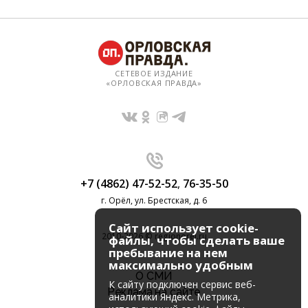
СЕТЕВОЕ ИЗДАНИЕ
«ОРЛОВСКАЯ ПРАВДА»
+7 (4862) 47-52-52
,
76-35-50
г. Орёл, ул. Брестская, д. 6
Сайт использует cookie-
2010-2026 © regionorel.ru
файлы, чтобы сделать ваше
пребывание на нем
максимально удобным
О СМИ
К cайту подключен сервис веб-
Реклама на сайте
аналитики Яндекс. Метрика,