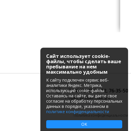
Сайт использует cookie-
файлы, чтобы сделать ваше
пребывание на нем
максимально удобным
К cайту подключен сервис веб-
аналитики Яндекс. Метрика,
+7 (4862) 47-52-52
,
76-35-50
использующий cookie-файлы.
Оставаясь на сайте, вы даете свое
г. Орёл, ул. Брестская, д. 6
согласие на обработку персональных
данных в порядке, указанном в
политике конфиденциальности
Политика конфиденциальности
OK