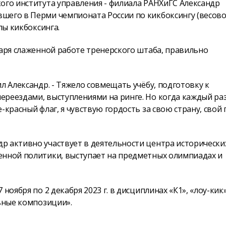
ого института управления - филиала РАНХиГС Александр
шего в Перми чемпионата России по кикбоксингу (весов
лы кикбоксинга.
даря слаженной работе тренерского штаба, правильно
л Александр. - Тяжело совмещать учёбу, подготовку к
ереездами, выступлениями на ринге. Но когда каждый раз
красный флаг, я чувствую гордость за свою страну, свой 
р активно участвует в деятельности центра исторически
енной политики, выступает на предметных олимпиадах и
ноября по 2 декабря 2023 г. в дисциплинах «К1», «лоу-кик»
льные композиции».