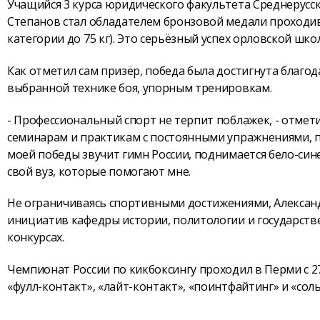
Учащийся 3 курса юридического факультета Среднерусск
Степанов стал обладателем бронзовой медали проходив
категории до 75 кг). Это серьёзный успех орловской шко
Как отметил сам призёр, победа была достигнута благо
выбранной технике боя, упорным тренировкам.
- Профессиональный спорт не терпит поблажек, - отмети
семинарам и практикам с постоянными упражнениями, п
моей победы звучит гимн России, поднимается бело-сине-
свой вуз, которые помогают мне.
Не ограничиваясь спортивными достижениями, Александ
инициатив кафедры истории, политологии и государств
конкурсах.
Чемпионат России по кикбоксингу проходил в Перми с 27 
«фулл-контакт», «лайт-контакт», «поинтфайтинг» и «со