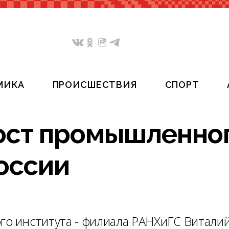
МИКА
ПРОИСШЕСТВИЯ
СПОРТ
ост промышленно
оссии
го института - филиала РАНХиГС Витали