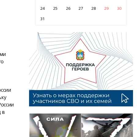
24
25
26
27
28
29
30
31
ями
го
оссии
ьку
России
 в