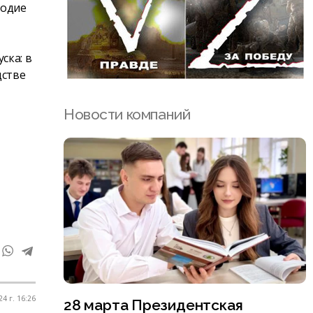
годие
ска: в
дстве
Новости компаний
24 г. 16:26
28 марта Президентская