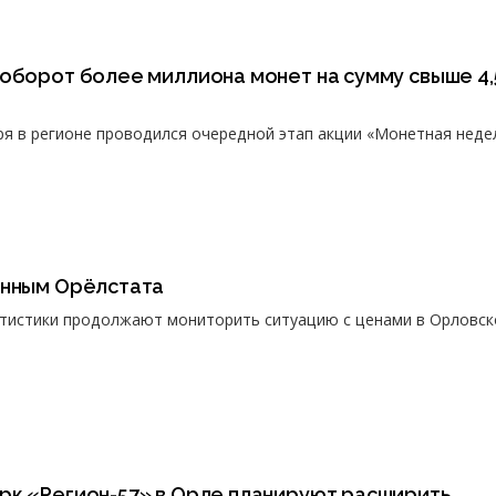
оборот более миллиона монет на сумму свыше 4,
бря в регионе проводился очередной этап акции «Монетная неде
анным Орёлстата
атистики продолжают мониторить ситуацию с ценами в Орловск
рк «Регион-57» в Орле планируют расширить