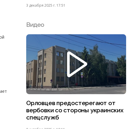
3 декабря 2025 г. 17:51
Видео
ой
вает
Орловцев предостерегают от
вербовки со стороны украинских
спецслужб