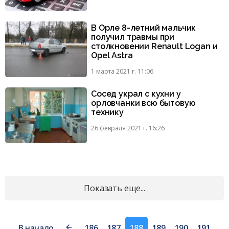
В Орле 8-летний мальчик
получил травмы при
столкновении Renault Logan и
Opel Astra
1 марта 2021 г. 11:06
Сосед украл с кухни у
орловчанки всю бытовую
технику
26 февраля 2021 г. 16:26
Показать еще...
В начало
186
187
188
189
190
191