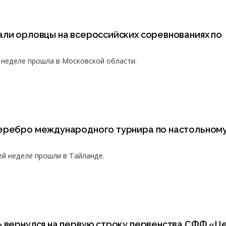
али орловцы на всероссийских соревнованиях по
 неделе прошла в Московской области.
еребро международного турнира по настольном
й неделе прошли в Тайланде.
» вернулся на первую строку первенства СФФ «Ц