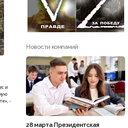
Новости компаний
ес и
ную
е», -
28 марта Президентская