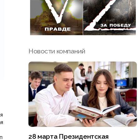
Новости компаний
ия
ая
28 марта Президентская
п