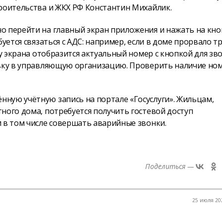
троительства и ЖКХ РФ Константин Михайлик.
о перейти на главный экран приложения и нажать на кно
уется связаться с АДС: например, если в доме прорвало тр
зу экрана отобразится актуальный номер с кнопкой для зво
явку в управляющую организацию. Проверить наличие но
ную учётную запись на портале «Госуслуги». Жильцам,
ного дома, потребуется получить гостевой доступ
 в том числе совершать аварийные звонки.
Поделиться —
25 июля 202