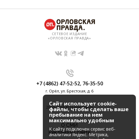
СЕТЕВОЕ ИЗДАНИЕ
«ОРЛОВСКАЯ ПРАВДА»
+7 (4862) 47-52-52
,
76-35-50
г. Орёл, ул. Брестская, д. 6
Сайт использует cookie-
2010-2026 © regionorel.ru
файлы, чтобы сделать ваше
пребывание на нем
максимально удобным
О СМИ
К cайту подключен сервис веб-
Реклама на сайте
аналитики Яндекс. Метрика,