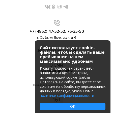
+7 (4862) 47-52-52
,
76-35-50
г. Орёл, ул. Брестская, д. 6
Сайт использует cookie-
2010-2026 © regionorel.ru
файлы, чтобы сделать ваше
пребывание на нем
максимально удобным
О СМИ
К cайту подключен сервис веб-
Реклама на сайте
аналитики Яндекс. Метрика,
использующий cookie-файлы.
Оставаясь на сайте, вы даете свое
Политика конфиденциальности
согласие на обработку персональных
данных в порядке, указанном в
политике конфиденциальности
16+
OK