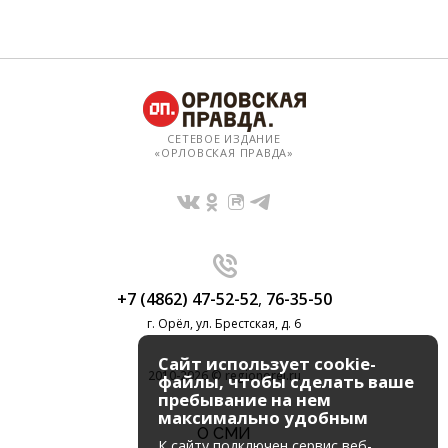
СЕТЕВОЕ ИЗДАНИЕ
«ОРЛОВСКАЯ ПРАВДА»
+7 (4862) 47-52-52
,
76-35-50
г. Орёл, ул. Брестская, д. 6
Сайт использует cookie-
2010-2026 © regionorel.ru
файлы, чтобы сделать ваше
пребывание на нем
максимально удобным
О СМИ
К cайту подключен сервис веб-