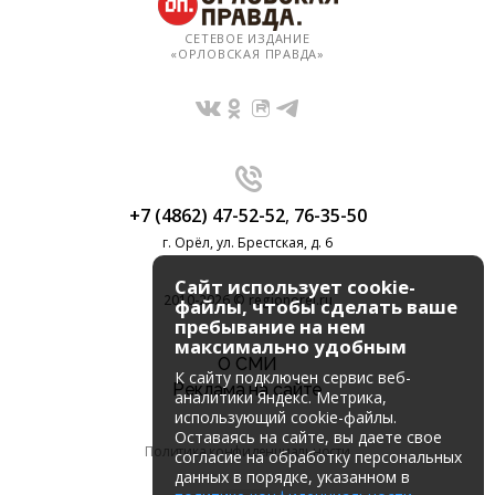
СЕТЕВОЕ ИЗДАНИЕ
«ОРЛОВСКАЯ ПРАВДА»
+7 (4862) 47-52-52
,
76-35-50
г. Орёл, ул. Брестская, д. 6
Сайт использует cookie-
2010-2026 © regionorel.ru
файлы, чтобы сделать ваше
пребывание на нем
максимально удобным
О СМИ
К cайту подключен сервис веб-
Реклама на сайте
аналитики Яндекс. Метрика,
использующий cookie-файлы.
Оставаясь на сайте, вы даете свое
Политика конфиденциальности
согласие на обработку персональных
данных в порядке, указанном в