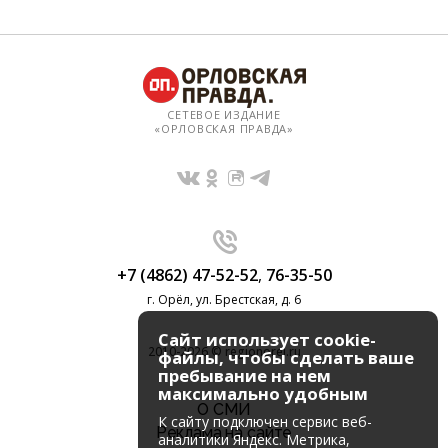
СЕТЕВОЕ ИЗДАНИЕ
«ОРЛОВСКАЯ ПРАВДА»
+7 (4862) 47-52-52
,
76-35-50
г. Орёл, ул. Брестская, д. 6
Сайт использует cookie-
2010-2026 © regionorel.ru
файлы, чтобы сделать ваше
пребывание на нем
максимально удобным
О СМИ
К cайту подключен сервис веб-
Реклама на сайте
аналитики Яндекс. Метрика,