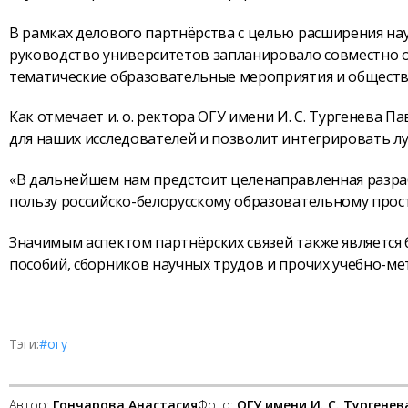
В рамках делового партнёрства с целью расширения на
руководство университетов запланировало совместно 
тематические образовательные мероприятия и обществ
Как отмечает и. о. ректора ОГУ имени И. С. Тургенева 
для наших исследователей и позволит интегрировать л
«В дальнейшем нам предстоит целенаправленная разра
пользу российско-белорусскому образовательному прос
Значимым аспектом партнёрских связей также является
пособий, сборников научных трудов и прочих учебно-ме
Тэги:
#огу
Автор:
Гончарова Анастасия
Фото:
ОГУ имени И. С. Тургенев