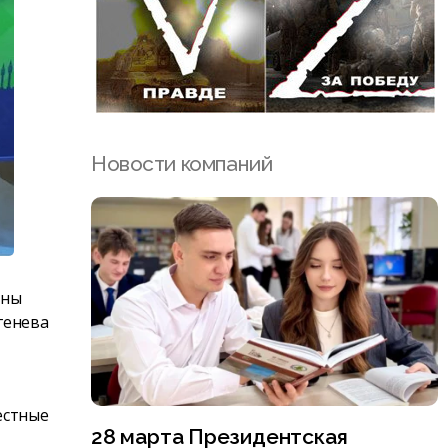
Новости компаний
ины
генева
естные
28 марта Президентская