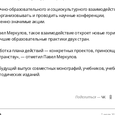
учно-образовательного и социокультурного взаимодейст
организовывать и проводить научные конференции,
енно-значимые акции.
Павел Меркулов, такое взаимодействие откроет новые гор
учшие образовательные практики двух стран.
ботка плана действий — конкретных проектов, приносящ
транству», — отметил Павел Меркулов.
 будущий выпуск совместных монографий, учебников, уче
тодических изданий.
Поделиться —
а
7 июля 202