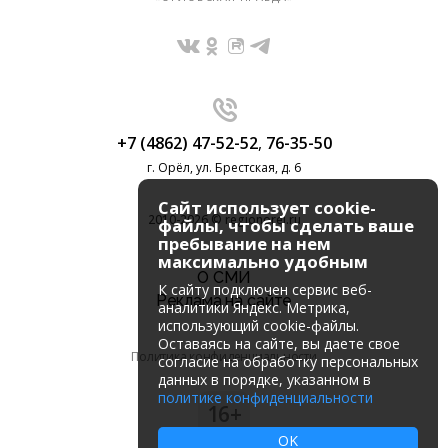
+7 (4862) 47-52-52
,
76-35-50
г. Орёл, ул. Брестская, д. 6
Сайт использует cookie-
2010-2026 © regionorel.ru
файлы, чтобы сделать ваше
пребывание на нем
максимально удобным
О СМИ
К cайту подключен сервис веб-
Реклама на сайте
аналитики Яндекс. Метрика,
использующий cookie-файлы.
Оставаясь на сайте, вы даете свое
Политика конфиденциальности
согласие на обработку персональных
данных в порядке, указанном в
политике конфиденциальности
16+
OK