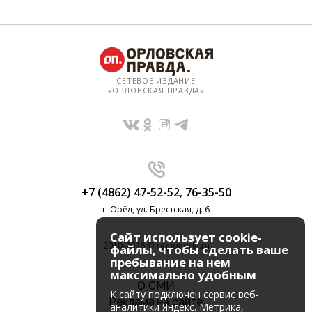
СЕТЕВОЕ ИЗДАНИЕ
«ОРЛОВСКАЯ ПРАВДА»
+7 (4862) 47-52-52
,
76-35-50
г. Орёл, ул. Брестская, д. 6
Сайт использует cookie-
2010-2026 © regionorel.ru
файлы, чтобы сделать ваше
пребывание на нем
максимально удобным
О СМИ
К cайту подключен сервис веб-
Реклама на сайте
аналитики Яндекс. Метрика,